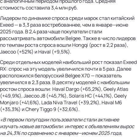
с аналогичным периодом прошлого года. Средняя
стоимость составила 3,4 млн руб.
Лидером по динамике спроса среди марок стал китайский
Exeed — в 3,3 раза востребованнее, чем в январе—июне
2025 года. В 2,4 раза чаще покупатели стали
рассматривать автомобили Belgee. Также в число лидеров
по темпам роста спроса вошли Hongqi (рост в 2,2 раза),
Jaecoo (+52%) и Haval (+9,5%).
Среди отдельных моделей наибольший рост показал Exeed
RX: спрос на эту модель увеличился почти в 5 раз. Далее
расположился белорусский Belgee X70 — показатель
увеличился в 2,3 раза. В десятку моделей с наибольшим
ростом спроса вошли: Haval Dargo (+65,2%), Geely Atlas
(+49,9%), Jaecoo J8 (+45,7%), Solaris HC (+44,1%), Geely
Monjaro (+41,6%), Lada Niva Travel (+39,2%), Haval M6
(+35,3%) и Chery Tiggo 9 (+32,6%).
«В первом полугодии пользователи стали активнее
изучать новые автомобили: интерес к объявлениям вырос
на 24,3% по сравнению с январем—июнем 2025 года,