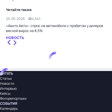
Читайте также
25.06.2026
4,541
9.0
«Авито Авто»: спрос на автомобили с пробегом у дилеров
Сер
весной вырос на 8,5%
эко
НОВОСТЬ
СТ
ЧИТАТЬ
Статьи
Новости
Интервью
Кейсы
Фоторепортажи
СОБЫТИЯ
Календарь