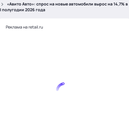
.
«Авито Авто»: спрос на новые автомобили вырос на 14,7% в
I полугодии 2026 года
Реклама на retail.ru
Тема месяца: Автоматизация на 1С
Войти
картина дня
темы
новости
материалы
видео
события