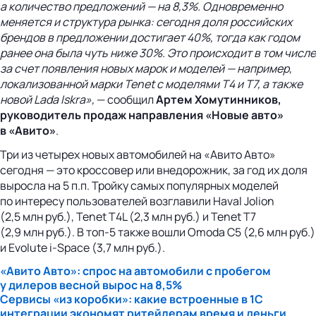
а количество предложений — на 8,3%. Одновременно
меняется и структура рынка: сегодня доля российских
брендов в предложении достигает 40%, тогда как годом
ранее она была чуть ниже 30%. Это происходит в том числе
за счет появления новых марок и моделей — например,
локализованной марки Tenet с моделями T4 и T7, а также
новой Lada Iskra»,
— сообщил
Артем Хомутинников,
руководитель продаж направления «Новые авто»
в «Авито»
.
Три из четырех новых автомобилей на «Авито Авто»
сегодня — это кроссовер или внедорожник, за год их доля
выросла на 5 п.п. Тройку самых популярных моделей
по интересу пользователей возглавили Haval Jolion
(2,5 млн руб.), Tenet T4L (2,3 млн руб.) и Tenet T7
(2,9 млн руб.). В топ-5 также вошли Omoda C5 (2,6 млн руб.)
и Evolute i-Space (3,7 млн руб.).
«Авито Авто»: спрос на автомобили с пробегом
у дилеров весной вырос на 8,5%
Сервисы «из коробки»: какие встроенные в 1С
интеграции экономят ритейлерам время и деньги