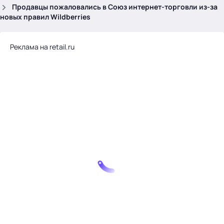
.
Продавцы пожаловались в Союз интернет-торговли из-за
новых правил Wildberries
Реклама на retail.ru
Тема месяца: Автоматизация на 1С
Войти
картина дня
темы
новости
материалы
видео
события