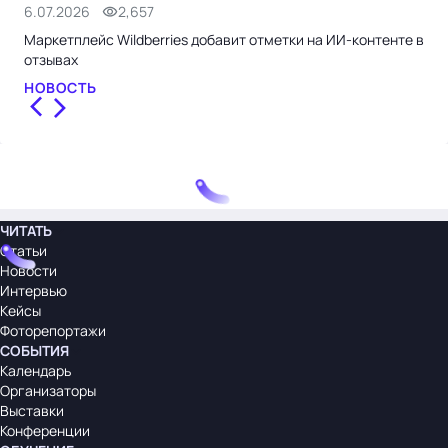
6.07.2026
2,657
2.0
Маркетплейс Wildberries добавит отметки на ИИ-контенте в
Wil
отзывах
удо
НОВОСТЬ
НО
ЧИТАТЬ
Статьи
Новости
Интервью
Кейсы
Фоторепортажи
СОБЫТИЯ
Календарь
Организаторы
Выставки
Конференции