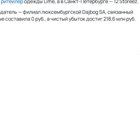
л
ритейлер
одежды Lime, а в Санкт-Петербурге — 12 Storeez.
ндодатель — филиал люксембургской Dajbog SA, связанный
составила 0 руб., а чистый убыток достиг 218,6 млн руб.