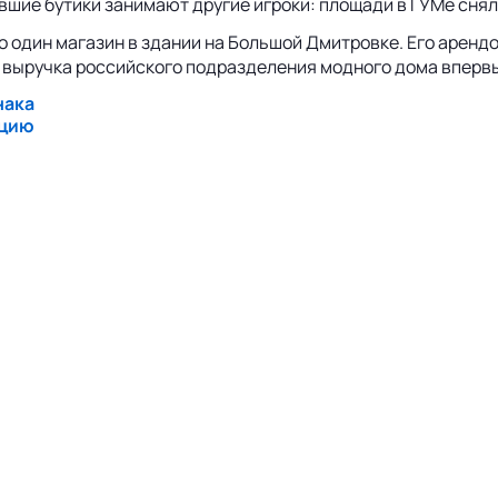
бывшие бутики занимают другие игроки: площади в ГУМе сня
лько один магазин в здании на Большой Дмитровке. Его аре
 выручка российского подразделения модного дома впервые 
нака
кцию