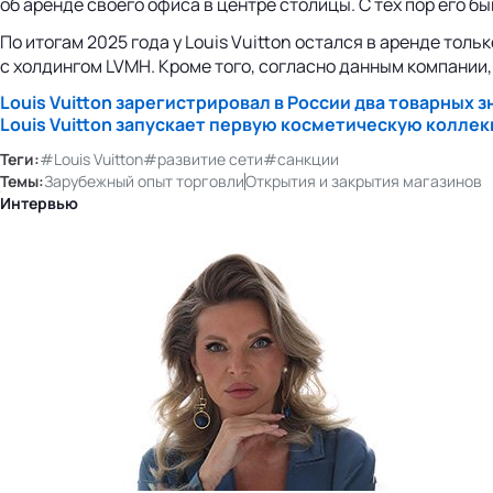
об аренде своего офиса в центре столицы. С тех пор его 
По итогам 2025 года у Louis Vuitton остался в аренде то
с холдингом LVMH. Кроме того, согласно данным компании,
Louis Vuitton зарегистрировал в России два товарных з
Louis Vuitton запускает первую косметическую колле
Теги:
#Louis Vuitton
#развитие сети
#санкции
Темы:
Зарубежный опыт торговли
Открытия и закрытия магазинов
Интервью