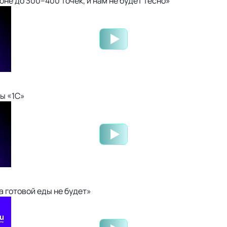
не до 300–400 точек, и нам не будет тесно»
ы «1С»
 готовой еды не будет»