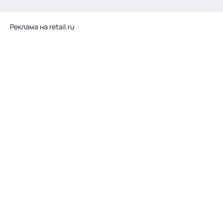
.
Реклама на retail.ru
Тема месяца: Автоматизация на 1С
Войти
картина дня
темы
новости
материалы
видео
события