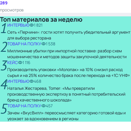
289
просмотров
Топ материалов за неделю
1
ИНТЕРВЬЮ
1 821
Сеть «Перчини»: гости хотят получить убедительный аргумент
для выбора ресторана
2
ТОВАР НА ПОЛКУ
1 538
Миллионные убытки при импортной поставке: разбор схем
мошенничества и методов защиты закупочной деятельности
3
КЕЙС
1 116
Производитель упаковки «Молопак» на 10% снизил расход
сырья и на 25% количество брака после перехода на «1С:УНФ»
4
ИНТЕРВЬЮ
468
Наталья Жестарева, Tomer: «Мы превратили
производственную экспертизу в понятный потребительский
бренд качественного шоколада»
5
ТОВАР НА ПОЛКУ
457
Зачем «ВкусВилл» переосмысляет категорию готовой еды и
уезжает за вдохновением в регионы