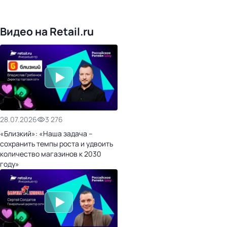
1017
торговых сетей
476
организаторов
24
холдинги
Видео на Retail.ru
28.07.2026
3 276
«Близкий»: «Наша задача –
сохранить темпы роста и удвоить
количество магазинов к 2030
году»