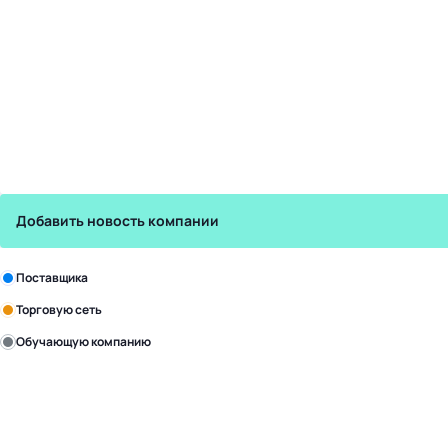
Добавить новость компании
Зарегистрируйте в бизнес-центре:
Поставщика
Торговую сеть
Обучающую компанию
Уже с нами:
4828
поставщиков
168
обучающих компаний
1022
торговые сети