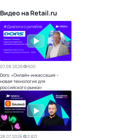
476
организаторов
24
холдинги
Видео на Retail.ru
07.08.2026
500
Dors: «Онлайн-инкассация –
новая технология для
российского рынка»
28.07.2026
3 821