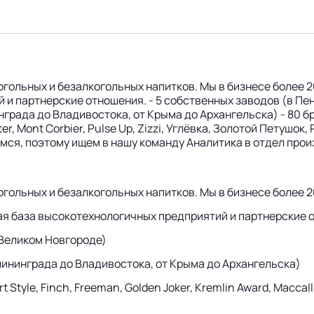
гольных и безалкогольных напитков. Мы в бизнесе более 2
и партнерские отношения. - 5 собственных заводов (в Пен
града до Владивостока, от Крыма до Архангельска) - 80 брен
ster, Mont Corbier, Pulse Up, Zizzi, Углёвка, Золотой Петушок
емся, поэтому ищем в нашу команду Аналитика в отдел про
гольных и безалкогольных напитков. Мы в бизнесе более 20
я база высокотехнологичных предприятий и партнерские 
 Великом Новгороде)
алининграда до Владивостока, от Крыма до Архангельска)
t Style, Finch, Freeman, Golden Joker, Kremlin Award, Maccalli