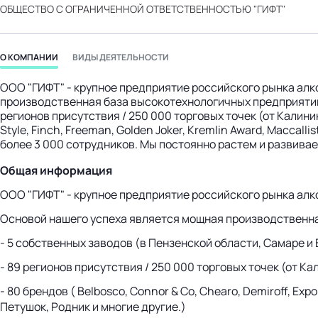
ОБЩЕСТВО С ОГРАНИЧЕННОЙ ОТВЕТСТВЕННОСТЬЮ "ГИФТ"
бизнес-центр
О КОМПАНИИ
ВИДЫ ДЕЯТЕЛЬНОСТИ
ООО "ГИФТ" - крупное предприятие российского рынка алко
производственная база высокотехнологичных предприятий 
регионов присутствия / 250 000 торговых точек (от Калинин
Style, Finch, Freeman, Golden Joker, Kremlin Award, Maccalli
более 3 000 сотрудников. Мы постоянно растем и развива
Общая информация
ООО "ГИФТ" - крупное предприятие российского рынка алко
Основой нашего успеха является мощная производственна
- 5 собственных заводов (в Пензенской области, Самаре и
- 89 регионов присутствия / 250 000 торговых точек (от К
- 80 брендов ( Belbosco, Connor & Co, Chearo, Demiroff, Expor
Петушок, Родник и многие другие.)