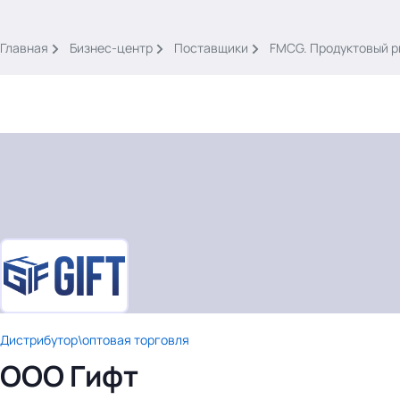
.
Главная
Бизнес-центр
Поставщики
FMCG. Продуктовый р
Тема месяца: Автоматизация на 1С
Войти
картина дня
темы
новости
Дистрибутор\оптовая торговля
материалы
ООО Гифт
видео
события