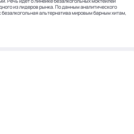
и. Речь идет о линейке безалкогольных моктейлей
одного из лидеров рынка. По данным аналитического
как безалкогольная альтернатива мировым барным хитам,