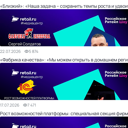
«Близкий»: «Наша задача – сохранить темпы роста и удвои
22.07.2026
5 874
«Фабрика качества»: «Мы можем открыть в домашнем регио
17.07.2026
7 471
Рост возможностей платформы: специальная секция фирм