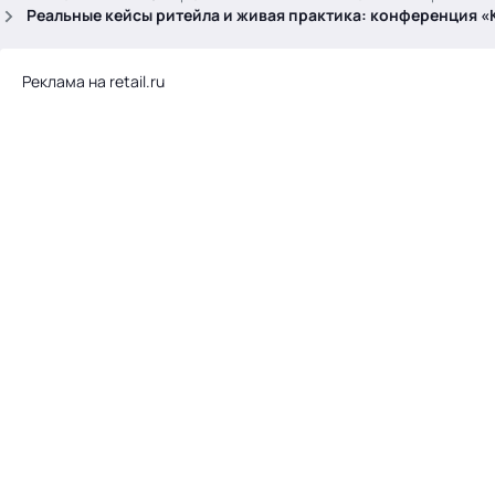
.
Реальные кейсы ритейла и живая практика: конференция «
Реклама на retail.ru
Тема месяца: Автоматизация на 1С
Войти
картина дня
темы
новости
материалы
видео
события