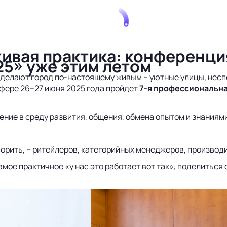
живая практика: конференц
25» уже этим летом
 делают город по-настоящему живым – уютные улицы, несп
сфере 26–27 июня 2025 года пройдет
7-я профессиональн
жение в среду развития, общения, обмена опытом и знания
орить, – ритейлеров, категорийных менеджеров, производи
амое практичное «у нас это работает вот так», поделиться