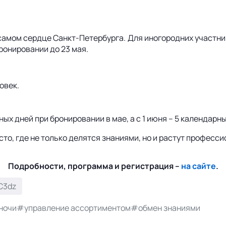
самом сердце Санкт-Петербурга. Для иногородних участни
ронировании до 23 мая.
овек.
ых дней при бронировании в мае, а с 1 июня – 5 календарны
сто, где не только делятся знаниями, но и растут професси
Подробности, программа и регистрация –
на сайте
.
C3dz
ночи
#управление ассортиментом
#обмен знаниями