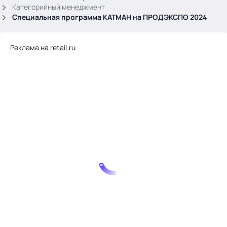
.
Категорийный менеджмент
Специальная программа КАТМАН на ПРОДЭКСПО 2024
Реклама на retail.ru
Тема месяца: Автоматизация на 1С
Войти
картина дня
темы
новости
материалы
видео
события