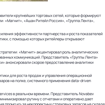
авители крупнейших торговых сетей, которые формируют
и: «Магнит», «Ашан Ритейл Россия», «Группа Лента»,
силения эффективности партнерства и роста показателей
итики, с помощью которых ритейлеры открывают
 стратегии: «Магнит» акцентировал роль аналитических
рованных коммуникаций. Представитель «Группы Лента»
кси» анонсировали скорое предоставление аналитики
тики для роста продаж и управления операционной
аров на полке, системного применения data-driven
Services в реальном времени. Представитель Novabev
 минимизировал рутину с отчетами и оперативно дает
мя промо из-за некорректных страховых запасов на складе