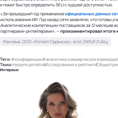
и помог быстро определить SKU с худшей доступностью.
«За прошедший год применение
официальных данных се
использования ИИ. Год назад сети заявляли, что готовы у
Аналитические компетенции поставщиков за 12 месяцев воз
партнерами-ритейлерами»,
—
прокомментировал итоги к
Реклама. ООО «Ритейл Сервисез», erid: 2W5zFJYJALy
Теги:
#конференции
#аналитика коммерческих взаимодей
Темы:
Неделя ритейла
Исследования и рейтинги
Общеотра
Интервью