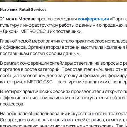
Источник: Retail Services
21 мая в Москве
прошла ежегодная
конференция
«Партне
культуру и инфраструктуру работы с данными о продажах, 
«Дикси», METRO C&C и их поставщики.
Главной темой мероприятия стало практическое использов
их бизнесов. Организатором встречи выступила компания 
поставщикам доступ к своим данным.
В рамках конференции ритейлеры ответили на вопросы о р
порталов в росте категорий. Представители «Ашана» отм
сообщил о уголовном деле за утечку информации, формир
категории, а METRO C&C — расширение аналитики с шоппе
В четырех практических сессиях производители открыто 
эффективностью, поиска инсайтов из покупательской анал
процессов.
На воркшопе об использовании искусственного интеллекта
Group, одного из первых пользователей сервиса, отметил,
верхнеуровневую аналитику в режиме «одного окна». Так,