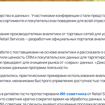
рство в данных». Участниками конференции стали предст
ассортименте и покупательском поведении для всей отрасл
ание производителями аналитики от торговых сетей для у
Retail Services — разработчик официальных порталов анал
аботе с поставщиками на основе аналитики и рассказали о
етили ценность CRM и покупательских данных для таргети
уя прецедент для очищения рынка от «серых» данных. «Ди
рскими данными программ лояльности.
поделились практическими примерами использования анали
итики, механиками быстрого управления доступностью тов
 в ритейле гости протестировали
ИИ-советника
от
Retail 
 что советник кратно сократил время на обработку данных,
 ИИ-советник за секунды выявил упущенные продажи во вре