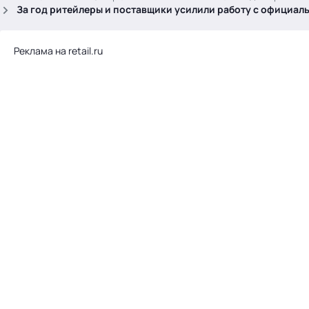
.
За год ритейлеры и поставщики усилили работу с официал
Реклама на retail.ru
Тема месяца: Автоматизация на 1С
Войти
картина дня
темы
новости
материалы
видео
события