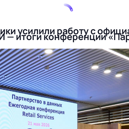
щики усилили работу с офиц
И — итоги конференции «Па