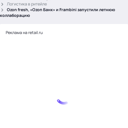
.
Логистика в ритейле
Ozon fresh, «Ozon Банк» и Frambini запустили летнюю
коллаборацию
Реклама на retail.ru
Тема месяца: Автоматизация на 1С
Войти
картина дня
темы
новости
материалы
видео
события