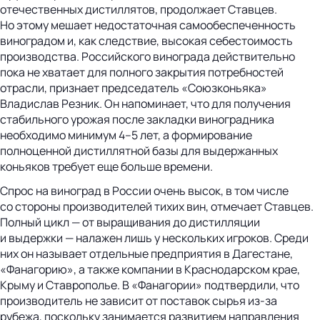
отечественных дистиллятов, продолжает Ставцев.
Но этому мешает недостаточная самообеспеченность
виноградом и, как следствие, высокая себестоимость
производства. Российского винограда действительно
пока не хватает для полного закрытия потребностей
отрасли, признает председатель «Союзконьяка»
Владислав Резник. Он напоминает, что для получения
стабильного урожая после закладки виноградника
необходимо минимум 4–5 лет, а формирование
полноценной дистиллятной базы для выдержанных
коньяков требует еще больше времени.
Спрос на виноград в России очень высок, в том числе
со стороны производителей тихих вин, отмечает Ставцев.
Полный цикл — от выращивания до дистилляции
и выдержки — налажен лишь у нескольких игроков. Среди
них он называет отдельные предприятия в Дагестане,
«Фанагорию», а также компании в Краснодарском крае,
Крыму и Ставрополье. В «Фанагории» подтвердили, что
производитель не зависит от поставок сырья из-за
рубежа, поскольку занимается развитием направления