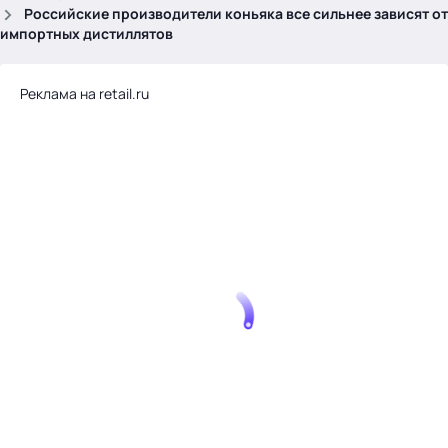
.
Российские производители коньяка все сильнее зависят от
импортных дистиллятов
Реклама на retail.ru
Тема месяца: Автоматизация на 1С
Войти
картина дня
темы
новости
материалы
видео
события