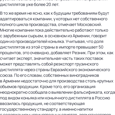
дистиллятов уже более 20 лет.
В то же время не ясно, как к будущим требованиям будут
адаптироваться компании, у которых нет собственного
полного цикла производства, отмечает Московский.
Многие компании пока действительно работают только
с зарубежным сырьем, в основном из Армении, говорит
один из производителей коньяка. Учитывая, что доля
дистиллятов из этой страны в импорте превышает 50
процентов, это очевидно, добавляет Резник. При этом, как
считает эксперт, значительная часть таких поставок
может представлять собой реэкспорт грузинского
дистиллята через страны Евразийского экономического
союза. По его словам, собственных виноградников
в Армении недостаточно для производства столь крупных
объемов продукции. Кроме того, его организация
неоднократно сообщала о выявлении фальсификата, когда
под видом коньяка или коньячного дистиллята в Россию
ввозилась продукция, не соответствующая
государственному стандарту, а именно напитки
с содержанием невиноградных спиртов, ароматизаторов