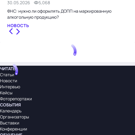
30.05.2026
5,068
29.
ФНС: нужно ли оформлять ДОПП на маркированную
Sim
алкогольную продукцию?
раз
НОВОСТЬ
НО
ЧИТАТЬ
Статьи
Новости
Интервью
Кейсы
Фоторепортажи
СОБЫТИЯ
Календарь
Организаторы
Выставки
Конференции
ОБУЧЕНИЕ