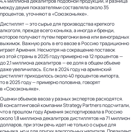
4,4 миллиона декалитров подобной продукции, и разница
между двумя показателями составляла около 35
процентов, уточняют в «Союзконьяке».
Дистиллят — это сырье для производства крепкого
алкоголя, прежде всего коньяка, а иногда и бренди,
которое получают путем перегонки вина или виноградных
выжимок. Важную роль в его ввозе в Россию традиционно
играет Армения. Несмотря на сокращение поставок
из этой страны в 2025 году примерно на 12 процентов —
до 2,1 миллиона декалитров — ее доля в общем объеме
даже увеличилась. Если в 2024 году на армянский
дистиллят приходилось около 40 процентов импорта,
то в 2025 году — примерно половина, говорят
в «Союзконьяке».
Оценки объемов ввоза у разных экспертов расходятся.
В консалтинговой компании Strategy Partners подсчитали,
что в прошлом году Армения экспортировала в Россию
около 1,8 миллиона декалитров дистиллятов на 71 миллион
долларов, при этом речь идет не только о сырье для
коньяка, но и для других алкогольных напитков. Президент