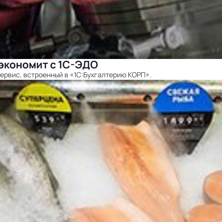
 экономит с 1С-ЭДО
ервис, встроенный в «1С:Бухгалтерию КОРП».