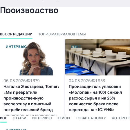
.
Производство
ВЫБОР РЕДАКЦИИ
ТОП-10 МАТЕРИАЛОВ ТЕМЫ
ИНТЕРВЬЮ
КЕЙС
Тема месяца: Автоматизация на 1С
Войти
06.08.2026
1 379
04.08.2026
1 953
Наталья Жестарева, Tomer:
Производитель упаковки
картина дня
«Мы превратили
«Молопак» на 10% снизил
производственную
расход сырья и на 25%
темы
экспертизу в понятный
количество брака после
новости
потребительский бренд
перехода на «1С:УНФ»
материалы
качественного шоколада»
ВСЕ
СТАТЬИ
ИНТЕРВЬЮ
КЕЙСЫ
ТОВАР НА ПОЛКУ
ФОТОРЕП
видео
события