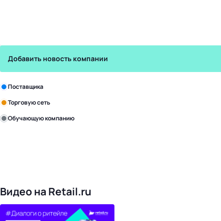
Добавить новость компании
Зарегистрируйте в бизнес-центре:
Поставщика
Торговую сеть
Обучающую компанию
Уже с нами:
4828
поставщиков
168
обучающих компаний
1022
торговые сети
476
организаторов
24
холдинги
Видео на Retail.ru