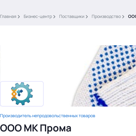
.
Главная
Бизнес-центр
Поставщики
Производство
ОО
Тема месяца: Автоматизация на 1С
Войти
картина дня
темы
новости
Производитель непродовольственных товаров
материалы
ООО МК Прома
видео
события