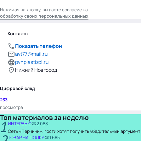
Нажимая на кнопку, вы даете согласие на
обработку своих персональных данных
Контакты
Показать телефон
avt77@mail.ru
pvhplastizol.ru
Нижний Новгород
Цифровой след
233
просмотра
Топ материалов за неделю
1
ИНТЕРВЬЮ
2 088
Сеть «Перчини»: гости хотят получить убедительный аргумент
2
ТОВАР НА ПОЛКУ
1 685