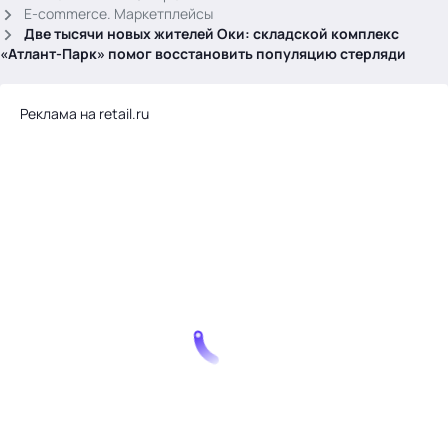
.
E-commerce. Маркетплейсы
Две тысячи новых жителей Оки: складской комплекс
«Атлант-Парк» помог восстановить популяцию стерляди
Реклама на retail.ru
Тема месяца: Автоматизация на 1С
Войти
картина дня
темы
новости
материалы
видео
события