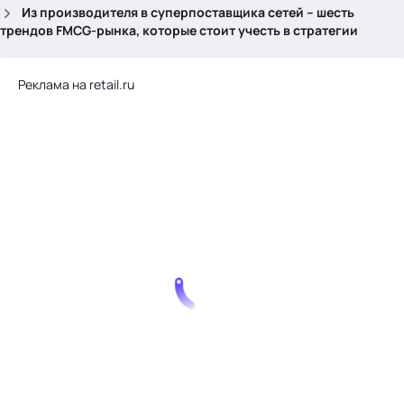
.
Из производителя в суперпоставщика сетей – шесть
трендов FMCG-рынка, которые стоит учесть в стратегии
Реклама на retail.ru
Тема месяца: Автоматизация на 1С
Войти
картина дня
темы
новости
материалы
видео
события