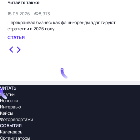
Читайте также
15.05.2026
8,973
17.
Перекраивая бизнес: как фэшн-бренды адаптируют
Гот
стратегии в 2026 году
про
общ
СТАТЬЯ
СТ
ЧИТАТЬ
Статьи
Новости
Интервью
Кейсы
Фоторепортажи
СОБЫТИЯ
Календарь
Организаторы