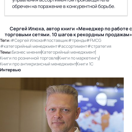
обречен на поражение в конкурентной борьбе.
Сергей Илюха, автор книги «Менеджер по работе с
торговыми сетями. 10 шагов к рекордным продажам»
Теги:
#Сергей Илюха
#поставщик
#тренды
#FMCG
#категорийный менеджмент
#ассортимент
#стратегия
Темы:
Бизнес мнения
Категорийный менеджмент
Книги по розничной торговле
Книги по маркетингу
Книги про антикризисный менеджмент
Книги 1C
Интервью