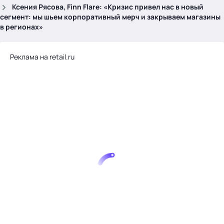
.
Ксения Рясова, Finn Flare: «Кризис привел нас в новый
сегмент: мы шьем корпоративный мерч и закрываем магазины
в регионах»
Реклама на retail.ru
Тема месяца: Автоматизация на 1С
Войти
картина дня
темы
новости
материалы
видео
события