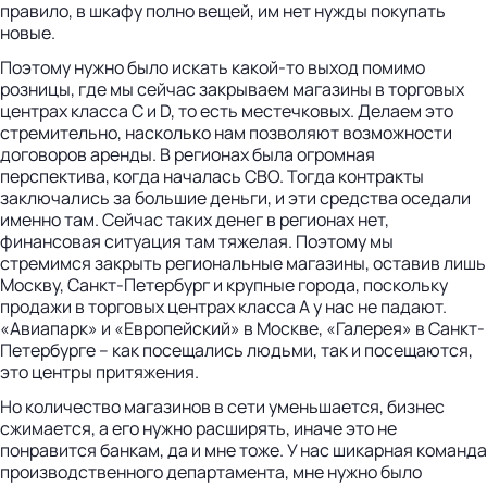
правило, в шкафу полно вещей, им нет нужды покупать
новые.
Поэтому нужно было искать какой-то выход помимо
розницы, где мы сейчас закрываем магазины в торговых
центрах класса C и D, то есть местечковых. Делаем это
стремительно, насколько нам позволяют возможности
договоров аренды. В регионах была огромная
перспектива, когда началась СВО. Тогда контракты
заключались за большие деньги, и эти средства оседали
именно там. Сейчас таких денег в регионах нет,
финансовая ситуация там тяжелая. Поэтому мы
стремимся закрыть региональные магазины, оставив лишь
Москву, Санкт-Петербург и крупные города, поскольку
продажи в торговых центрах класса А у нас не падают.
«Авиапарк» и «Европейский» в Москве, «Галерея» в Санкт-
Петербурге – как посещались людьми, так и посещаются,
это центры притяжения.
Но количество магазинов в сети уменьшается, бизнес
сжимается, а его нужно расширять, иначе это не
понравится банкам, да и мне тоже. У нас шикарная команда
производственного департамента, мне нужно было