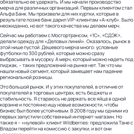
обязательно ее удержать. И мы начали производство
мерча для различных организаций. Первым клиентом стал
Альфа Банк. Мы произвели для них куртки, которые в
результате позже банк дарил VIP-клиентам «А-клуб». Было
неожиданно, но вот такого качества мы делаем мерч.
Сейчас мы работаем с Мосгортрансом, «1С», «СДЭК»,
делали одежду для «Деловых линий». Оказалось, рынок в
этой нише пустой. Дешевого мерча много: условные
футболки по 300 рублей, которые можно сразу
выбрасывать в мусорку. А мерч, который можно надеть под
пиджак, – таких предложений на рынке нет. Так что мы
нашли новый сегмент, который замещает нам падение
региональной розницы.
Это большой рынок. И у этих покупателей, в отличие от
покупателей в торговых центрах, есть бюджеты и
стабильность. Я стараюсь не держать все яйца в одной
корзине и постоянно ищу новые возможности, чтобы
бизнес был более устойчивым. В 2008 году мы одними из
первых запустили собственный интернет-магазин. Но
также я – «нулевой» клиент Wildberries: предложила Тане с
Владом перейти на комиссию с закупки, и вот они