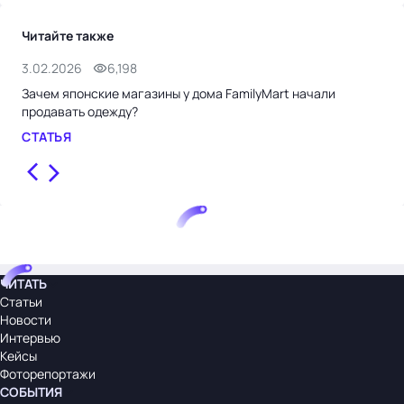
Читайте также
3.02.2026
6,198
8.0
Зачем японские магазины у дома FamilyMart начали
Оты
продавать одежду?
в т
СТАТЬЯ
СТ
ЧИТАТЬ
Статьи
Новости
Интервью
Кейсы
Фоторепортажи
СОБЫТИЯ