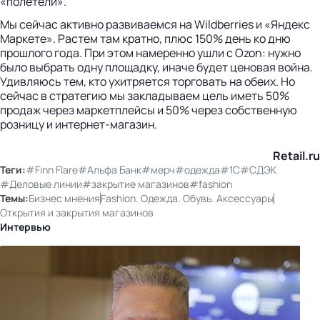
«полетели».
Мы сейчас активно развиваемся на Wildberries и «Яндекс
Маркете». Растем там кратно, плюс 150% день ко дню
прошлого года. При этом намеренно ушли с Ozon: нужно
было выбрать одну площадку, иначе будет ценовая война.
Удивляюсь тем, кто ухитряется торговать на обеих. Но
сейчас в стратегию мы закладываем цель иметь 50%
продаж через маркетплейсы и 50% через собственную
розницу и интернет-магазин.
Retail.ru
Теги:
#Finn Flare
#Альфа Банк
#мерч
#одежда
#1С
#СДЭК
#Деловые линии
#закрытие магазинов
#fashion
Темы:
Бизнес мнения
Fashion. Одежда. Обувь. Аксессуары
Открытия и закрытия магазинов
Интервью