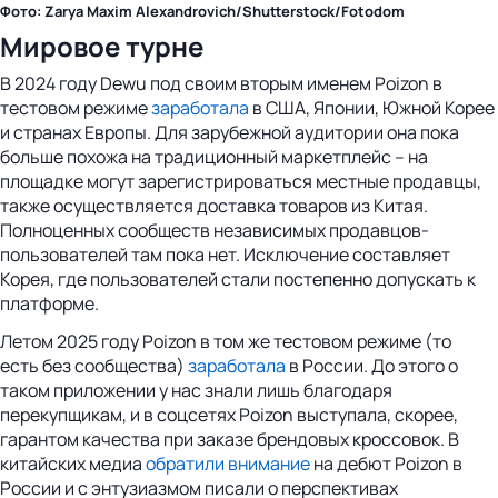
Фото: Zarya Maxim Alexandrovich/Shutterstock/Fotodom
Мировое турне
В 2024 году Dewu под своим вторым именем Poizon в
тестовом режиме
заработала
в США, Японии, Южной Корее
и странах Европы. Для зарубежной аудитории она пока
больше похожа на традиционный маркетплейс – на
площадке могут зарегистрироваться местные продавцы,
также осуществляется доставка товаров из Китая.
Полноценных сообществ независимых продавцов-
пользователей там пока нет. Исключение составляет
Корея, где пользователей стали постепенно допускать к
платформе.
Летом 2025 году Poizon в том же тестовом режиме (то
есть без сообщества)
заработала
в России. До этого о
таком приложении у нас знали лишь благодаря
перекупщикам, и в соцсетях Poizon выступала, скорее,
гарантом качества при заказе брендовых кроссовок. В
китайских медиа
обратили внимание
на дебют Poizon в
России и с энтузиазмом писали о перспективах