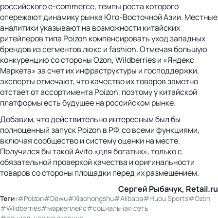
российского e-commerce, темпы роста которого
опережают динамику рынка Юго-Восточной Азии. Местные
аналитики указывают на возможности китайских
ритейлеров типа Poizon компенсировать уход западных
брендов из сегментов люкс и fashion. Отмечая большую
конкуренцию со стороны Ozon, Wildberries и «Яндекс
Маркета» за счет их инфраструктуры и господдержки,
эксперты отмечают, что качество их товаров заметно
отстает от ассортимента Poizon, поэтому у китайской
платформы есть будущее на российском рынке.
Добавим, что действительно интересным был бы
полноценный запуск Poizon в РФ, со всеми функциями,
включая сообщество и систему оценки на месте.
Получился бы такой Avito «для богатых», только с
обязательной проверкой качества и оригинальности
товаров со стороны площадки перед их размещением.
Сергей Рыбачук, Retail.ru
Теги:
#Poizon
#Dewu
#Xiaohongshu
#Alibaba
#Hupu Sports
#Ozon
#Wildberries
#маркеплейс
#социальная сеть
#социальная коммерция