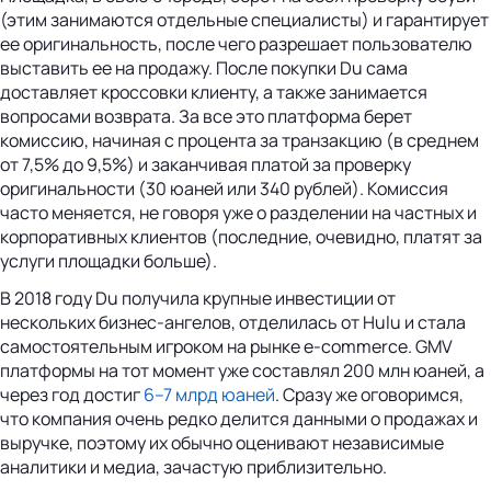
(этим занимаются отдельные специалисты) и гарантирует
ее оригинальность, после чего разрешает пользователю
выставить ее на продажу. После покупки Du сама
доставляет кроссовки клиенту, а также занимается
вопросами возврата. За все это платформа берет
комиссию, начиная с процента за транзакцию (в среднем
от 7,5% до 9,5%) и заканчивая платой за проверку
оригинальности (30 юаней или 340 рублей). Комиссия
часто меняется, не говоря уже о разделении на частных и
корпоративных клиентов (последние, очевидно, платят за
услуги площадки больше).
В 2018 году Du получила крупные инвестиции от
нескольких бизнес-ангелов, отделилась от Hulu и стала
самостоятельным игроком на рынке e-commerce. GMV
платформы на тот момент уже составлял 200 млн юаней, а
через год достиг
6–7 млрд юаней
. Сразу же оговоримся,
что компания очень редко делится данными о продажах и
выручке, поэтому их обычно оценивают независимые
аналитики и медиа, зачастую приблизительно.