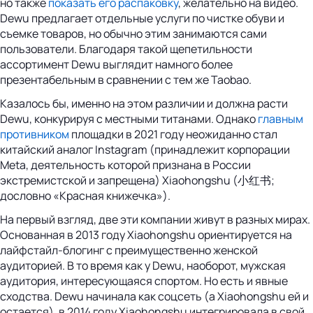
но также
показать его распаковку
, желательно на видео.
Dewu предлагает отдельные услуги по чистке обуви и
съемке товаров, но обычно этим занимаются сами
пользователи. Благодаря такой щепетильности
ассортимент Dewu выглядит намного более
презентабельным в сравнении с тем же Taobao.
Казалось бы, именно на этом различии и должна расти
Dewu, конкурируя с местными титанами. Однако
главным
противником
площадки в 2021 году неожиданно стал
китайский аналог Instagram (принадлежит корпорации
Meta, деятельность которой признана в России
экстремистской и запрещена) Xiaohongshu (小红书;
дословно «Красная книжечка»).
На первый взгляд, две эти компании живут в разных мирах.
Основанная в 2013 году Xiaohongshu ориентируется на
лайфстайл-блогинг с преимущественно женской
аудиторией. В то время как у Dewu, наоборот, мужская
аудитория, интересующаяся спортом. Но есть и явные
сходства. Dewu начинала как соцсеть (а Xiaohongshu ей и
остается), в 2014 году Xiaohongshu интегрировала в свой