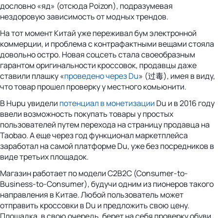
дословно «яд» (отсюда Poizon), подразумевая
нездоровую зависимость от модных трендов.
На тот момент Китай уже переживал бум электронной
коммерции, и проблема с контрафактными вещами стояла
довольно остро. Новая соцсеть стала своеобразным
гарантом оригинальности кроссовок, продавцы даже
ставили плашку «
проведено через Du
» (过毒), имея в виду,
что товар прошел проверку у местного комьюнити.
В Hupu увидели
потенциал в монетизации
Du и в 2016 году
ввели возможность покупать товары у простых
пользователей путем перехода на страницу продавца на
Taobao. А еще через год функционал маркетплейса
заработал на самой платформе Du, уже без посредников в
виде третьих площадок.
Магазин работает по модели C2B2C (Consumer-to-
Business-to-Consumer), будучи одним из пионеров такого
направления в Китае. Любой пользователь может
отправить кроссовки в Du и предложить свою цену.
Площадка, в свою очередь, берет на себя проверку обуви