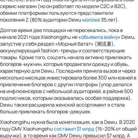
сервис магазин (но он работает по модели C2C и B2C),
обеими платформам пользуются представители
поколения Z (80% аудитории Dewu
моложе
35 лет).
Долгое время две площадки не пересекались, пока в
начале 2021 года Xiaohongshu не «
объявила войну
» Dewu,
запустив у себя раздел «Модный батат» (潮流薯),
аккумулирующий fashion-тренды и соответствующие
товары. Кроме того, соцсеть начала активно привлекать
блогеров-мужчин, которые продвигали одежду и обувь,
характерную для Dewu. Последняя приняла вызов и через
несколько месяцев инвестировала более 300 млн юаней в
привлечение блогеров с других платформ (упор делался
на инфлюенсеров с небольшой аудиторией, в районе 500
подписчиков, которым оказывалась особая поддержка).
Dewu также расширила женский ассортимент и стала
больше привлекать блогеров-девушек.
Xiaohongshu нужна была монетизация, как в Dewu. В 2020
году GMV Xiaohongshu
составил $1 млрд
(15–20% от общей
выручки), в то время как GMV Dewu превысил $7 млрд. А