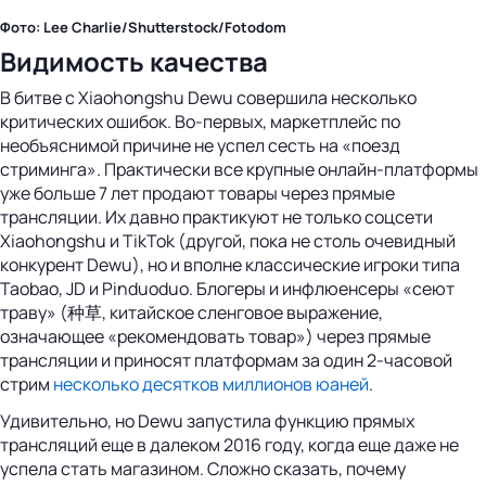
Фото: Lee Charlie/Shutterstock/Fotodom
Видимость качества
В битве с Xiaohongshu Dewu совершила несколько
критических ошибок. Во-первых, маркетплейс по
необъяснимой причине не успел сесть на «поезд
стриминга». Практически все крупные онлайн-платформы
уже больше 7 лет продают товары через прямые
трансляции. Их давно практикуют не только соцсети
Xiaohongshu и TikTok (другой, пока не столь очевидный
конкурент Dewu), но и вполне классические игроки типа
Taobao, JD и Pinduoduo. Блогеры и инфлюенсеры «сеют
траву» (种草, китайское сленговое выражение,
означающее «рекомендовать товар») через прямые
трансляции и приносят платформам за один 2-часовой
стрим
несколько десятков миллионов юаней
.
Удивительно, но Dewu запустила функцию прямых
трансляций еще в далеком 2016 году, когда еще даже не
успела стать магазином. Сложно сказать, почему