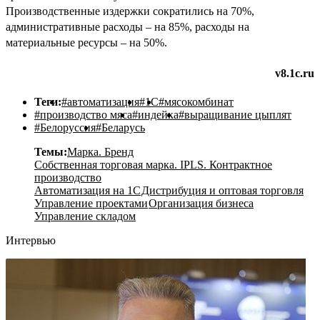
Производственные издержки сократились на 70%,
административные расходы – на 85%, расходы на
материальные ресурсы – на 50%.
v8.1c.ru
Теги:
#автоматизация
#1С
#мясокомбинат
#производство мяса
#индейка
#выращивание цыплят
#Белоруссия
#Беларусь
Темы:
Марка. Бренд
Собственная торговая марка. IPLS. Контрактное
производство
Автоматизация на 1С
Дистрибуция и оптовая торговля
Управление проектами
Организация бизнеса
Управление складом
Интервью