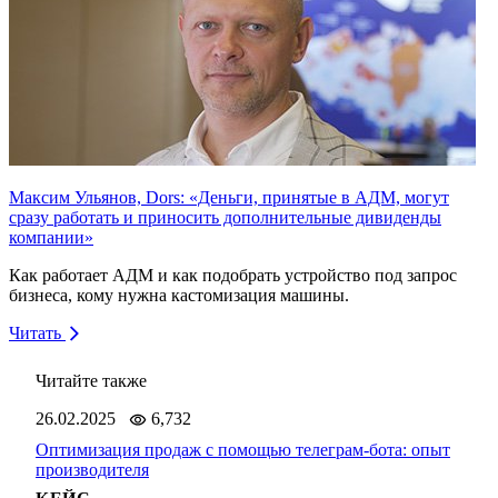
Максим Ульянов, Dors: «Деньги, принятые в АДМ, могут
сразу работать и приносить дополнительные дивиденды
компании»
Как работает АДМ и как подобрать устройство под запрос
бизнеса, кому нужна кастомизация машины.
Читать
Читайте также
26.02.2025
6,732
18.0
Оптимизация продаж с помощью телеграм-бота: опыт
Авто
производителя
позв