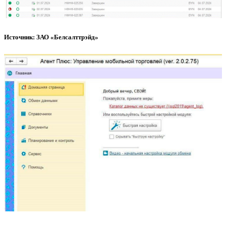
Источник: ЗАО «Белсалттрэйд»