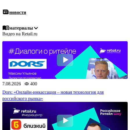
новости
материалы
Видео на Retail.ru
видео
события
бизнес-центр
7.08.2026
400
Dors: «Онлайн-инкассация – новая технология для
российского рынка»