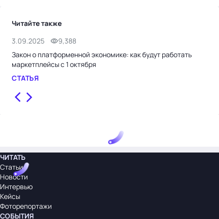
Читайте также
3.09.2025
9,388
22.
Закон о платформенной экономике: как будут работать
Как
маркетплейсы с 1 октября
мар
СТАТЬЯ
СТ
ЧИТАТЬ
Статьи
Новости
Интервью
Кейсы
Фоторепортажи
СОБЫТИЯ