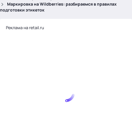
.
Маркировка на Wildberries: разбираемся в правилах
подготовки этикеток
Реклама на retail.ru
Тема месяца: Автоматизация на 1С
Войти
картина дня
темы
новости
материалы
видео
события