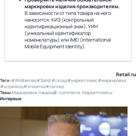
маркировки изделия производителем.
В зависимости от типа товара на него
наносится: КИЗ (контрольный
идентификационный знак), УИН
(уникальный идентификатор
номенклатуры) или IMEI (International
Mobile Equipment Identity).
Retail.ru
Теги:
#Wildberries
#Salist
#склад
#маркетплейс
#маркировка
#штрихкод
#этикетка
#селлер
Темы:
Маркировка товаров
E-commerce. Маркетплейсы
Интервью