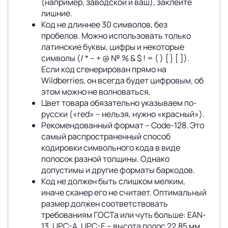
(например, заводской и ваш), заклейте
лишние.
Код не длиннее 30 символов, без
пробелов. Можно использовать только
латинские буквы, цифры и некоторые
символы (/ * – + @ № % & $ ! = ( ) { } [ ]).
Если код сгенерирован прямо на
Wildberries, он всегда будет цифровым, об
этом можно не волноваться.
Цвет товара обязательно указываем по-
русски («red» – нельзя, нужно «красный»).
Рекомендованный формат – Code-128. Это
самый распространенный способ
кодировки символьного кода в виде
полосок разной толщины. Однако
допустимы и другие форматы баркодов.
Код не должен быть слишком мелким,
иначе сканер его не считает. Оптимальный
размер должен соответствовать
требованиям ГОСТа или чуть больше: EAN-
13, UPC-A, UPC-E – высота полос 22,85 мм,