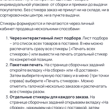
индивидуальной упаковке: от сборки и приемки до выдачи
покупателю. Без стикера заказ не примут ни на складе, ни в
сортировочном центре, ни в пункте выдачи.
Стикеры формируются и печатаются через личный
кабинет продавца несколькими способами:
Через интерактивный лист подбора
. Лист подбора
– это список всех товаров в поставке. В нем можно
распечатать сразу все стикеры («Печать всех
стикеров») или вывести на печать отдельный стикер
по конкретной позиции.
Пакетная печать
. На странице сборочных заданий
откройте вкладку «На сборке» или «В доставке».
Затем выберите нужную поставку и в меню (три точки
справа) выберите «Печать стикеров». Можно
отметить галочкой несколько заказов и распечатать
все стикеры разом.
Отдельные стикеры для каждого заказа.
На
странице сборочных заданий открываем вкладку «На
сборке», нажимаем на строку с поставкой, затем