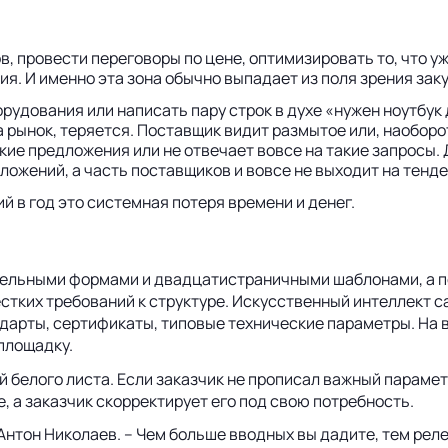
в, провести переговоры по цене, оптимизировать то, что 
я. И именно эта зона обычно выпадает из поля зрения заку
удования или написать пару строк в духе «нужен ноутбук 
 на рынок, теряется. Поставщик видит размытое или, наобор
е предложения или не отвечает вовсе на такие запросы.
ожений, а часть поставщиков и вовсе не выходит на тенде
й в год это системная потеря времени и денег.
ательными формами и двадцатистраничными шаблонами, а п
 жестких требований к структуре. Искусственный интеллект
ндарты, сертификаты, типовые технические параметры. На 
площадку.
 белого листа. Если заказчик не прописал важный парамет
, а заказчик скорректирует его под свою потребность.
Антон Николаев. – Чем больше вводных вы дадите, тем рел