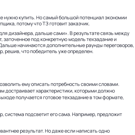
уже нужно купить. Но самый большой потенциал экономии
пщика, потому что ТЗ готовит заказчик.
для дизайнера, дальше сами». В результате связь между
от, заточенное под конкретную модель техзадание и
 Дальше начинаются дополнительные раунды переговоров,
р, решив, что победитель уже определен.
озволить ему описать потребность своими словами.
 сам достраивает характеристики, которыми должно
выходе получается готовое техзадание в том формате,
р, система подсветит его сама. Например, предложит
евантнее результат. Но даже если написать одно