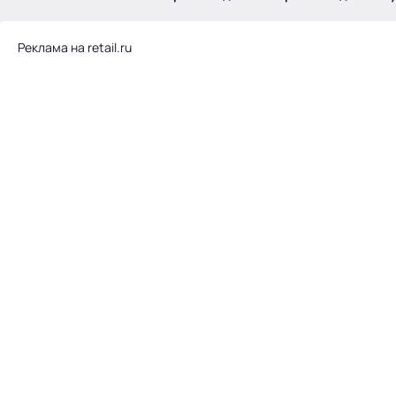
.
Реклама на retail.ru
Тема месяца: Автоматизация на 1С
Войти
картина дня
темы
новости
материалы
видео
события