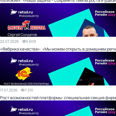
«Близкий»: «Наша задача – сохранить темпы роста и удвои
22.07.2026
5 609
«Фабрика качества»: «Мы можем открыть в домашнем регио
17.07.2026
7 210
Рост возможностей платформы: специальная секция фирм