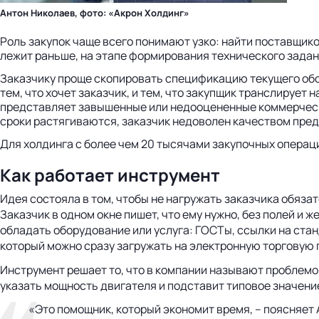
Антон Николаев, фото: «Акрон Холдинг»
Роль закупок чаще всего понимают узко: найти поставщико
лежит раньше, на этапе формирования технического задани
Заказчику проще скопировать спецификацию текущего обор
тем, что хочет заказчик, и тем, что закупщик транслирует
представляет завышенные или недооцененные коммерчески
сроки растягиваются, заказчик недоволен качеством предл
Для холдинга с более чем 20 тысячами закупочных операци
Как работает инструмент
Идея состояла в том, чтобы не нагружать заказчика обяз
Заказчик в одном окне пишет, что ему нужно, без полей и
обладать оборудование или услуга: ГОСТы, ссылки на ста
который можно сразу загружать на электронную торговую 
Инструмент решает то, что в компании называют проблемой
указать мощность двигателя и подставит типовое значение
«Это помощник, который экономит время, – поясняет 