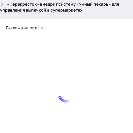
.
«Перекрёсток» внедрит систему «Умный пекарь» для
управления выпечкой в супермаркетах
Реклама на retail.ru
Тема месяца: Автоматизация на 1С
Войти
картина дня
темы
новости
материалы
видео
события