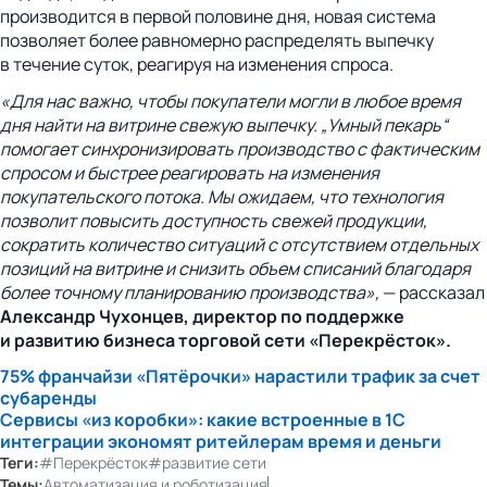
производится в первой половине дня, новая система
позволяет более равномерно распределять выпечку
в течение суток, реагируя на изменения спроса.
«Для нас важно, чтобы покупатели могли в любое время
дня найти на витрине свежую выпечку. „Умный пекарь“
помогает синхронизировать производство с фактическим
спросом и быстрее реагировать на изменения
покупательского потока. Мы ожидаем, что технология
позволит повысить доступность свежей продукции,
сократить количество ситуаций с отсутствием отдельных
позиций на витрине и снизить объем списаний благодаря
более точному планированию производства»,
— рассказал
Александр Чухонцев, директор по поддержке
и развитию бизнеса торговой сети «Перекрёсток».
75% франчайзи «Пятёрочки» нарастили трафик за счет
субаренды
Сервисы «из коробки»: какие встроенные в 1С
интеграции экономят ритейлерам время и деньги
Теги:
#Перекрёсток
#развитие сети
Темы:
Автоматизация и роботизация