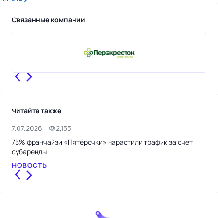
Связанные компании
Читайте также
7.07.2026
2,153
9.0
75% франчайзи «Пятёрочки» нарастили трафик за счет
Сер
субаренды
эко
НОВОСТЬ
СТ