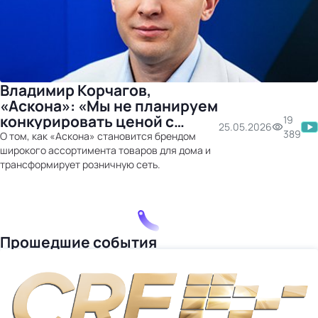
Владимир Корчагов,
«Аскона»: «Мы не планируем
конкурировать ценой с
19
25.05.2026
маркетплейсами, а будем
389
О том, как «Аскона» становится брендом
давать уникальную
широкого ассортимента товаров для дома и
трансформирует розничную сеть.
экспертизу»
Прошедшие события