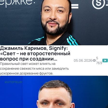
Джамиль Каримов, Signify:
«Свет – не второстепенный
вопрос при создании
5
05.06.2026
магазина»
769
Правильный свет может влиять на
сохранение свежести мяса или замедлить
ускоренное дозревание фруктов.
ИНТЕРВЬЮ