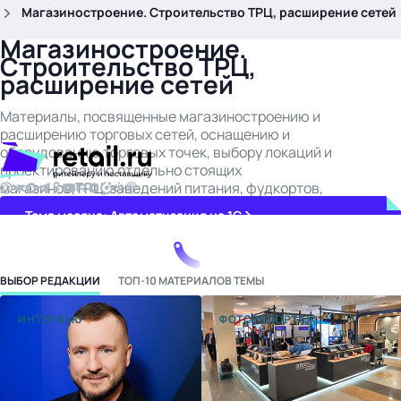
.
Магазиностроение. Строительство ТРЦ, расширение сетей
Магазиностроение.
Строительство ТРЦ,
расширение сетей
Материалы, посвященные магазиностроению и
расширению торговых сетей, оснащению и
оборудованию торговых точек, выбору локаций и
проектированию отдельно стоящих
магазинов,ТРЦ, заведений питания, фудкортов,
флагманов, – собраны в этой рубрике.
Тема месяца: Автоматизация на 1С
Войти
ВЫБОР РЕДАКЦИИ
ТОП-10 МАТЕРИАЛОВ ТЕМЫ
картина дня
темы
ИНТЕРВЬЮ
ФОТОРЕПОРТАЖ
новости
материалы
видео
события