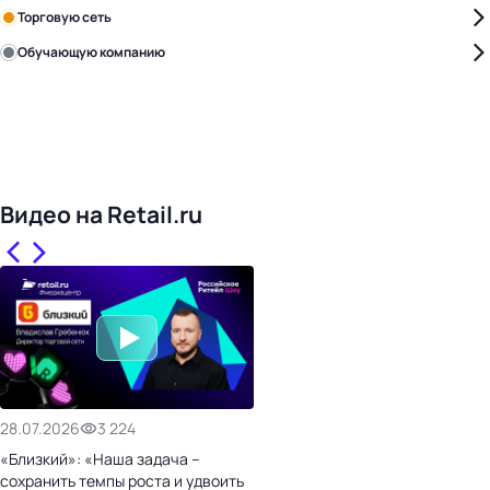
Торговую сеть
Обучающую компанию
Уже с нами:
4818
поставщиков
168
обучающих компаний
1017
торговых сетей
476
организаторов
24
холдинги
Видео на Retail.ru
28.07.2026
3 224
«Близкий»: «Наша задача –
сохранить темпы роста и удвоить