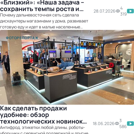
«Близкий»: «Наша задача –
сохранить темпы роста и
4
28.07.2026
удвоить количество
319
Почему дальневосточная сеть сделала
магазинов к 2030 году»
дискаунтеры магазинами у дома, развивает
готовую еду и идет в малые населенные
пункты.
ФОТОРЕПОРТАЖ
Как сделать продажи
удобнее: обзор
технологических новинок
3
18.06.2026
для ритейла
586
Антифрод, этикетки любой длины, роботы-
уборщики с сервисной поддержкой и другие