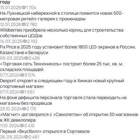
году
13.01.2026
1 704
На Лужнецкой набережной в столице появится новая 500-
метровая ритейл-галерея с променадом
12.01.2026
2 780
Wildberries приобрела несколько юрлиц для строительства
собственных ЦОДов
14.03.2025
2 192
Fix Price в 2025 году установит более 1800 LED-экранов в России,
Казахстане и Беларуси
06.03.2025
2 436
«Торговая сеть Технониколь» построит более 25 тыс. кв. м.
складских площадей
07.11.2024
3 074
Desport откроет в следующем году в Химках новый крупный
спортивный магазин
07.11.2024
1 661
На фоне дефицита персонала торговля стала переходить на
магазины без продавцов
23.10.2024
2 175
«Магнит» договорился с «Самолетом» об открытии 30 магазинов
в ЖК девелопера
11.10.2024
2 410
Первый «ВкусВилл» открылся в Сортавале
26.09.2024
2 461