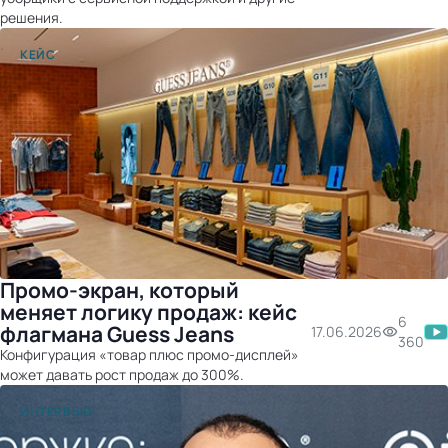
решения.
КЕЙС
Промо-экран, который
меняет логику продаж: кейс
6
флагмана Guess Jeans
17.06.2026
360
Конфигурация «товар плюс промо-дисплей»
может давать рост продаж до 300%.
ИНТЕРВЬЮ