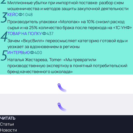
Миллионные убытки при импортной поставке: разбор схем
мошенничества и методов защиты закупочной деятельности
3
КЕЙС
1 048
Производитель упаковки «Молопак» на 10% снизил расход
сырья и на 25% количество брака после перехода на «1С:УНФ»
4
ТОВАР НА ПОЛКУ
437
Зачем «ВкусВилл» переосмысляет категорию готовой еды и
уезжает за вдохновением в регионы
5
ИНТЕРВЬЮ
400
Наталья Жестарева, Tomer: «Мы превратили
производственную экспертизу в понятный потребительский
бренд качественного шоколада»
ЧИТАТЬ
Статьи
Новости