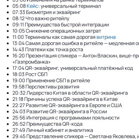
05:08
Кейс
: универсальный терминал
07:33 Биометрия и эквайринг
08:12 Что важно ритейлу
09:11 Преимущества быстрой интеграции
10:05 Снижение операционных затрат
11:00 Терминалы как самая дорогая
витрина
13:04 Самая дорогая ошибка в ритейле — медленная 
14:43 Платежи как точка роста
16:20 Презентация спикера — Антон Власкин,
вице-пр
«Газпромбанка»
17:04
QR-эквайринг
, универсальный платёжный код
18:03 Рост СБП
19:00 Применение СБП в ритейле
19:58 Перспективы развития
20:32 Лидерство Китая в области
QR-эквайринга
21:18 Причины успеха
QR-эквайринга
в Китае
22:27 Развитие
QR-эквайринга
в Европе и США
24:03 Развитие
QR-эквайринга
в России
25:56 Интеграция с программами лояльности
26:52 Преимущества
QR-кода
27:49 Личный кабинет и аналитика
29:45 Представление спикера — Светлана Яковлева,