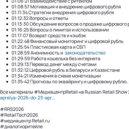
01:06:21 Взаимодействие с ритейлом
01:08:57 Мотивация и внедрение цифрового рубля
01:11:34 Стратегии внедрения цифрового рубля
01:12:32 Вопросы и ответы
01:13:30 Обсуждение вопросов о продаже цифрового 
01:16:25 Вопросы о лимитах и использовании
01:17:07 Возврат средств и кэшбэк
01:22:48 Финансовый мониторинг и цифровой рубль
01:25:54 Пластиковая карта и СБП
01:28:59 Анонимность и
законодательство
01:29:59 Работа кошелька без интернета
01:29:13 Перевод денег между счетами
01:32:12 Цифровой рубль в Беларуси и Казахстане
01:34:21 Изменения в схеме монетизации
01:35:42 Прогнозы по эквайрингу и цифровому рублю.
Все материалы #МедиацентрRetail на Russian Retail Show
aprelya-2026-do-23-apr...
#RRS2026
#RetailTech2026
#медиацентр Retail.ru
#диалогиоритейле