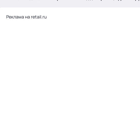
.
Реклама на retail.ru
Тема месяца: Автоматизация на 1С
Войти
картина дня
темы
новости
материалы
видео
события