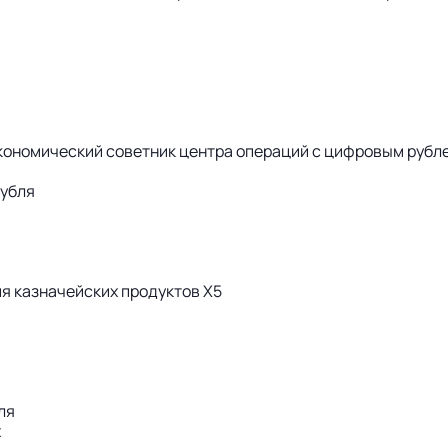
экономический советник центра операций с цифровым руб
рубля
ия казначейских продуктов X5
ля
х