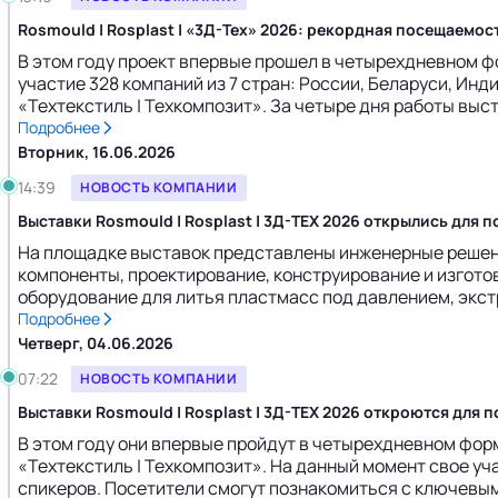
Rosmould | Rosplast | «3Д-Тех» 2026: рекордная посещаемо
В этом году проект впервые прошел в четырехдневном ф
участие 328 компаний из 7 стран: России, Беларуси, Инд
«Техтекстиль | Техкомпозит». За четыре дня работы выст
Подробнее
Вторник, 16.06.2026
14:39
НОВОСТЬ КОМПАНИИ
Выставки Rosmould | Rosplast | 3Д-ТЕХ 2026 открылись для 
На площадке выставок представлены инженерные решения
компоненты, проектирование, конструирование и изготов
оборудование для литья пластмасс под давлением, экст
Подробнее
Четверг, 04.06.2026
07:22
НОВОСТЬ КОМПАНИИ
Выставки Rosmould | Rosplast | 3Д-ТЕХ 2026 откроются для 
В этом году они впервые пройдут в четырехдневном форма
«Техтекстиль | Техкомпозит». На данный момент свое уч
спикеров. Посетители смогут познакомиться с ключевым