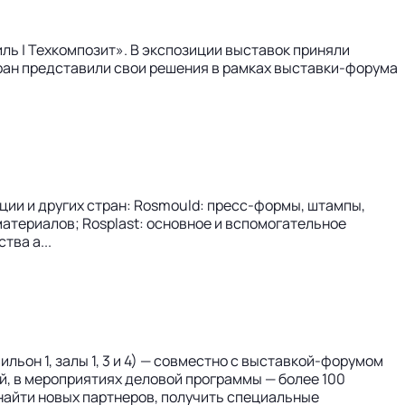
ль | Техкомпозит». В экспозиции выставок приняли
 стран представили свои решения в рамках выставки-форума
ции и других стран: Rosmould: пресс-формы, штампы,
материалов; Rosplast: основное и вспомогательное
ва а...
льон 1, залы 1, 3 и 4) — совместно с выставкой-форумом
й, в мероприятиях деловой программы — более 100
найти новых партнеров, получить специальные