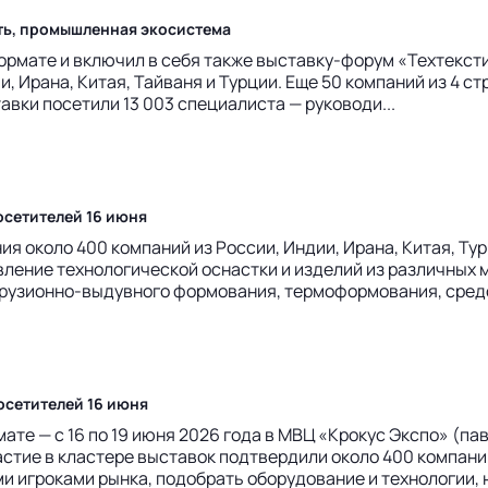
сть, промышленная экосистема
ормате и включил в себя также выставку-форум «Техтексти
ии, Ирана, Китая, Тайваня и Турции. Еще 50 компаний из 4
авки посетили 13 003 специалиста — руководи...
посетителей 16 июня
 около 400 компаний из России, Индии, Ирана, Китая, Тур
ление технологической оснастки и изделий из различных 
рузионно-выдувного формования, термоформования, средст
посетителей 16 июня
те — с 16 по 19 июня 2026 года в МВЦ «Крокус Экспо» (пави
астие в кластере выставок подтвердили около 400 компани
и игроками рынка, подобрать оборудование и технологии, 