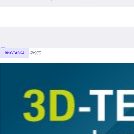
.
973
ВЫСТАВКА
Тема месяца: Автоматизация на 1С
Войти
картина дня
темы
новости
материалы
видео
события