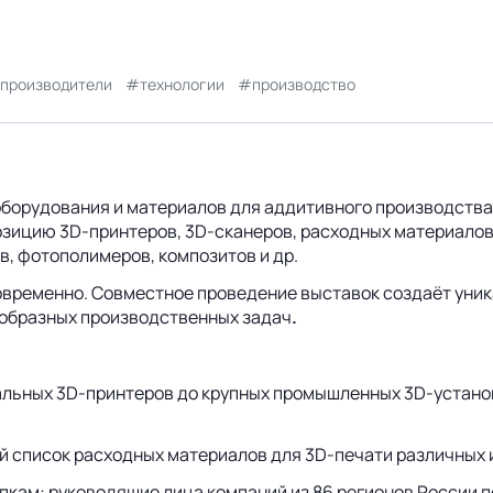
производители
технологии
производство
борудования и материалов для аддитивного производства
зицию 3D-принтеров, 3D-сканеров, расходных материалов 
в, фотополимеров, композитов и др.
временно. Совместное проведение выставок создаёт уника
ообразных производственных задач
.
льных 3D-принтеров до крупных промышленных 3D-установ
ый список расходных материалов для 3D-печати различных
упкам: руководящие лица компаний из 86 регионов России