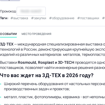
Промокод:
RM26-MJMZF
Теги:
выставка
закупки
оборудование
поставщики
О СОБЫТИИ
МЕСТО ПРОВЕДЕНИЯ
3Д-ТЕХ
— международная специализированная выставка о
технологий в России, демонстрирующая крупнейшую экспо
изделий из различных материалов: металлов, термопласто
Выставки
Rosmould, Rosplast и 3D-TECH
проводятся одно
поставщиков, позволяет найти инженерные решения разн
Что вас ждет на 3Д-ТЕХ в 2026 году?
Широкий перечень оборудования от настольных персона
производственных задач и проектов;
металл, пластик, фотополимеры, керамика - вот неполн
основная часть посетителей принимает решение по зак