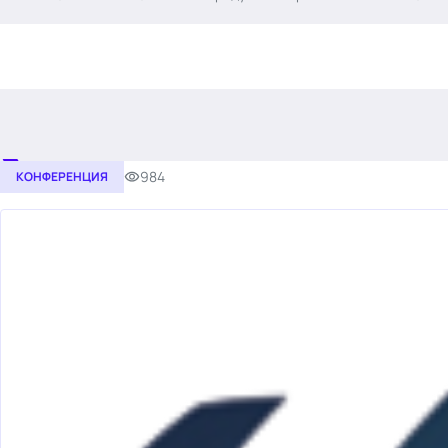
.
984
КОНФЕРЕНЦИЯ
Тема месяца: Автоматизация на 1С
Войти
картина дня
темы
новости
материалы
видео
события