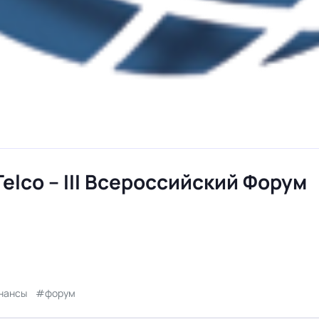
Telco -- III Всероссийский Форум
нансы
форум