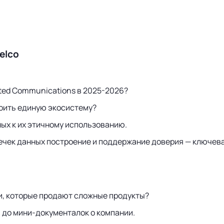
Telco
ated Communications в 2025-2026?
роить единую экосистему?
ных к их этичному использованию.
ечек данных построение и поддержание доверия — ключевая
и, которые продают сложные продукты?
в до мини-документалок о компании.